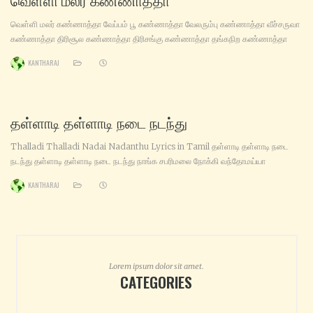
வெள்ளி மலர் கண்ணாத்தா வேப்பம் பூ கண்ணாத்தா வேலரும்பு கண்ணாத்தா வீச்சருவா
கண்ணாத்தா திரிசூல கண்ணாத்தா திரிசங்கு கண்ணாத்தா தங்கநிற கண்ணாத்தா
தாமரை பூ கண்ணாத்தா மின்சார கண்ணாத்தா மீன் போன்ற கண்ணாத்தா ஆத்தா
KANTHARAJ
ஆத்தா கண்ணாத்தா என்னை நீ பாத்தா கவலை எல்லாம் தீர்ந்து விடும் ஆத்தா பூவா
பூவத்தா சிரிச்சா மழையாத்தா கருவிழியில் தீ எரியும் பாத்தா எட்டு திசைகளில் நிற்பவளே
எரிகின்ற நெருப்பினில் குளித்தவளே இடி
தள்ளாடி தள்ளாடி நடை நடந்து
Thalladi Thalladi Nadai Nadanthu Lyrics in Tamil தள்ளாடி தள்ளாடி நடை
நடந்து தள்ளாடி தள்ளாடி நடை நடந்து நாங்க‌ சபரிமலை நோக்கி வந்தோமய்யா
கார்த்திகை நல்ல‌ நாளில் மாலையும் போட்டுகிட்டு காலையிலும் மாலையிலும் சரண‌ங்கள்
KANTHARAJ
சொல்லிகிட்டு சரண‌ங்கள் சொல்லிக்கொண்டு வந்தோமய்யா நாங்க‌ சபரிமலை நோக்கி
வந்தோமய்யா சாமி… (தள்ளாடி தள்ளாடி) இருமுடிய‌ கட்டிக்கிட்டு இன்பமாகப் பாடிக்கிட்டு
சாமி.. இருமுடிய‌ கட்டிக்கிட்டு இன்பமாகப் பாடிக்கிட்டு ஈசன் மகனே உந்தன்
Lorem ipsum dolor sit amet.
CATEGORIES