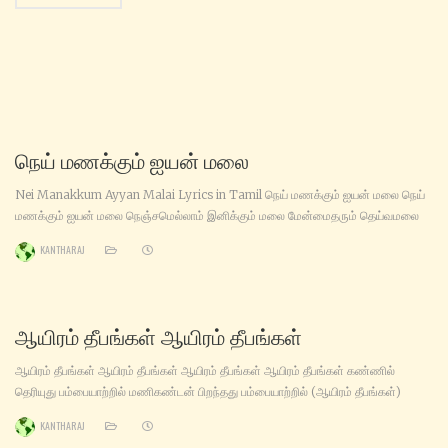
நெய் மணக்கும் ஐயன் மலை
Nei Manakkum Ayyan Malai Lyrics in Tamil நெய் மணக்கும் ஐயன் மலை நெய்
மணக்கும் ஐயன் மலை நெஞ்சமெல்லாம் இனிக்கும் மலை மேன்மைதரும் தெய்வமலை
மணிகண்டன் வாழும் மலை மேன்மைதரும் தெய்வமலை மணிகண்டன் வாழும் மலை
KANTHARAJ
சபரிமலை அபயமலை சபரிமலை அது அபயமலை சபரிமலை அபயமலை சபரிமலை அது
அபயமலை சபரிமலை அது அபயமலை வேண்டியதைக் கொடுக்கும் மலை வேந்தனது
சாந்த மலை ஆண்டவனும் ஜோதியாக காட்சி
ஆயிரம் தீபங்கள் ஆயிரம் தீபங்கள்
ஆயிரம் தீபங்கள் ஆயிரம் தீபங்கள் ஆயிரம் தீபங்கள் ஆயிரம் தீபங்கள் கண்ணில்
தெரியுது பம்பையாற்றில் மணிகண்டன் பிறந்தது பம்பையாற்றில் (ஆயிரம் தீபங்கள்)
சரணம் சரணம் ஐயப்பா சரணாகரனே ஐயப்பா சரணம் சரணம் சரணாகரனே ஸ்ரீ
KANTHARAJ
மணிகண்டா (சரணம் சரணம்) எரிமேலிதானே சென்றிடுவோம் பேட்டைதானே