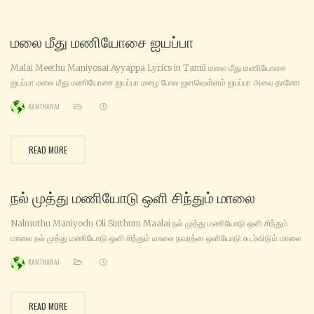
மலை மீது மணியோசை ஐயப்பா
Malai Meethu Maniyosai Ayyappa Lyrics in Tamil மலை மீது மணியோசை
ஐயப்பா மலை மீது மணியோசை ஐயப்பா மழை போல‌ ஜனவெள்ளம் ஐயப்பா அலை தானோ
தலை தானோ ஐயப்பா அடியார்க்கு அருள் கோடி செய்யப்பா தொடங்கிடும் பேட்டையில் புது
KANTHARAJ
எண்ணமே தொடர்கின்ற‌ மனமெங்கும் உன் வன்ணமே திருப்பேரூர் தோடென்னும்
ஆற்றிலே – கால் நடைபோட்டுப் பொரி போடும் கூட்டமே அழுதையில் நீராடி செல்கின்றவ‌ர்
அழுதேற்றம் மலைமீது
READ MORE
நல் முத்து மணியோடு ஒளி சிந்தும் மாலை
Nalmuthu Maniyodu Oli Sinthum Maalai நல் முத்து மணியோடு ஒளி சிந்தும்
மாலை நல் முத்து மணியோடு ஒளி சிந்தும் மாலை நவரத்ன‌ ஒளியோடு சுடர்விடும் மாலை
கற்பூர‌ ஜோதியில் கலந்திடும் மாலை கனகமணி கண்டனின் துளசி மாலை கனகமணி
KANTHARAJ
கண்டனின் துளசி மாலை ஆயிரம் சரணங்கள் சொல்லிடும் மாலை அய்யனின்
கடைக்கண்ணில் அன்பெனும் மாலை அழுதையில் குளித்திடும் அழகுமணி மாலை…
பம்பையில் பாலனின் பவள‌மணி மாலை… ஐந்து
READ MORE