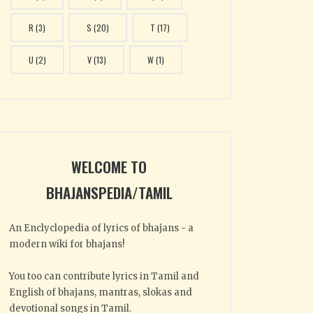
R
(3)
S
(20)
T
(17)
U
(2)
V
(13)
W
(1)
WELCOME TO
BHAJANSPEDIA/TAMIL
An Enclyclopedia of lyrics of bhajans - a
modern wiki for bhajans!
You too can contribute lyrics in Tamil and
English of bhajans, mantras, slokas and
devotional songs in Tamil.