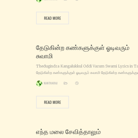
ஐயப்பனின் தரிசனமே கண்டிடுவோம் (துளசிமணி மாலை) பனிமலையி
உச்சியிலே பதினெட்டாம் படிதனிலே பரிவுடன் அமைந்திருக்கும் சாஸ்த
சரணம் என்று (துளசிமணி மாலை) சதாசிவன் மகனின் பதாம்புஜம்
READ MORE
பணிந்து சதா அவன் நினைவில் மனமகிழ்ந்து கணாதிபன் அந்த‌
விநாயகன் தம்பி குணகரனை அனுதினம் நினைந்து
தேடுகின்ற‌ கண்களுக்குள் ஓடிவரும்
சுவாமி
Thedugindra Kangalukkul Oddi Varum Swami Lyrics in T
தேடுகின்ற‌ கண்களுக்குள் ஓடிவரும் சுவாமி தேடுகின்ற‌ கண்களுக்கு
ஓடிவரும் சுவாமி திருவிளக்கின் ஒளியினிலே குடியிருக்கும் சுவாமி
KANTHARAJ
வாடுகின்ற‌ ஏழைகளின் வறுமை தீர்க்கும் சுவாமி வஞ்சமில்லா நல்லவர்
அருள்புரியும் சுவாமி ( தேடுகின்ற‌ கண்களுக்குள் ) ஐயப்ப‌ சுவாமி அரு
புரி சுவாமி கண்ணனும் நீ கணபதி நீ கந்தனும் நீயே எங்கள் காவல்
READ MORE
தெய்வம் பரமசிவன் விஷ்ணுவும் நீயே
எந்த மலை சேவித்தாலும்