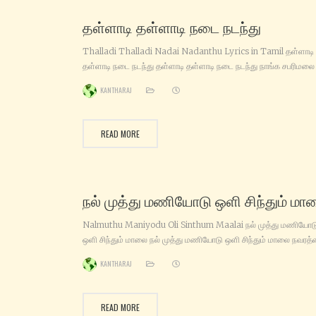
தள்ளாடி தள்ளாடி நடை நடந்து
Thalladi Thalladi Nadai Nadanthu Lyrics in Tamil தள்ளாடி
தள்ளாடி நடை நடந்து தள்ளாடி தள்ளாடி நடை நடந்து நாங்க‌ சபரிமலை
நோக்கி வந்தோமய்யா கார்த்திகை நல்ல‌ நாளில் மாலையும் போட்டுகிட்ட
KANTHARAJ
காலையிலும் மாலையிலும் சரண‌ங்கள் சொல்லிகிட்டு சரண‌ங்கள்
சொல்லிக்கொண்டு வந்தோமய்யா நாங்க‌ சபரிமலை நோக்கி வந்தோமய
சாமி… (தள்ளாடி தள்ளாடி) இருமுடிய‌ கட்டிக்கிட்டு இன்பமாகப் பாடிக்கி
READ MORE
சாமி.. இருமுடிய‌ கட்டிக்கிட்டு இன்பமாகப் பாடிக்கிட்டு ஈசன் மகனே உந
நல் முத்து மணியோடு ஒளி சிந்தும் மா
Nalmuthu Maniyodu Oli Sinthum Maalai நல் முத்து மணியோட
ஒளி சிந்தும் மாலை நல் முத்து மணியோடு ஒளி சிந்தும் மாலை நவரத்
ஒளியோடு சுடர்விடும் மாலை கற்பூர‌ ஜோதியில் கலந்திடும் மாலை
KANTHARAJ
கனகமணி கண்டனின் துளசி மாலை கனகமணி கண்டனின் துளசி
மாலை ஆயிரம் சரணங்கள் சொல்லிடும் மாலை அய்யனின்
கடைக்கண்ணில் அன்பெனும் மாலை அழுதையில் குளித்திடும்
READ MORE
அழகுமணி மாலை… பம்பையில் பாலனின் பவள‌மணி மாலை… ஐந்து