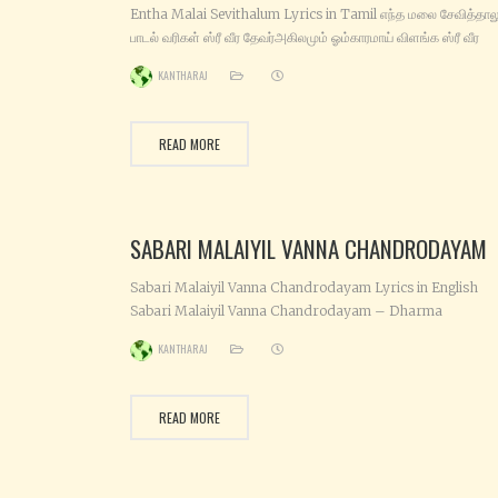
Entha Malai Sevithalum Lyrics in Tamil எந்த மலை சேவித்தால
பாடல் வரிகள் ஸ்ரீ வீர தேவர்அகிலமும் ஓம்காரமாய் விளங்க ஸ்ரீ வீர
தேவர்அகிலமும் ஓம்காரமாய் விளங்க ஸ்ரீ சபரிகிரீஸ்வரனாய் மணி
KANTHARAJ
பீடத்தில் அமர ஐயப்பா கண்டபிடரி என்னை நீ தொண்டராய் பாட வைப்பா
பாட வைப்பாய் பாட வைப்பாய் பாட வைப்பாய் ஐயப்பா கண்டபிடரி என்னை
தொண்டராய் பாட வைப்பாய் நம்பினவர் ஆதரவு உற்றருளும் ஐயனே
READ MORE
SABARI MALAIYIL VANNA CHANDRODAYAM
Sabari Malaiyil Vanna Chandrodayam Lyrics in English
Sabari Malaiyil Vanna Chandrodayam – Dharma
Saasthaavin Sannidhiyil Abishegam Kodi Kan Thedi Varu
KANTHARAJ
Ayyappanai – Naam Kumbittu Paduginrom En Appanai
Sabari Malaiyil Vanna Chandrodayam Paalena Solluvadh
Udalaagum – Adhil Thayir Ena Kandadhengal
READ MORE
Manamaagum Vennai Thirandhathundhan Arulaagum –
Intha Neyyabishegam Engal Anbaagum Ezhu Kadal