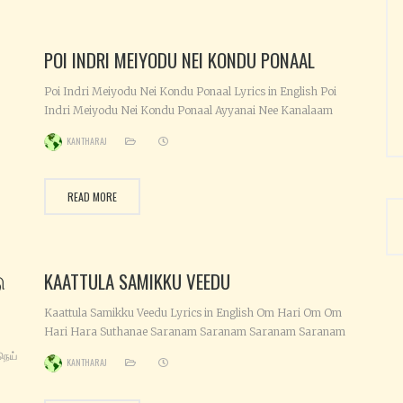
கன்னியாகுமரி
POI INDRI MEIYODU NEI KONDU PONAAL
Poi Indri Meiyodu Nei Kondu Ponaal Lyrics in English Poi
Indri Meiyodu Nei Kondu Ponaal Ayyanai Nee Kanalaam
ai
Sabariyil Ayyanai Nee Kanalaam Poi Indri Meiyodu Nei
KANTHARAJ
u
Kondu Ponaal Ayyanai Nee Kanalaam Sabariyil Ayyanai Nee
Kanalaam Ayyappa Swami Ayyappa Ayyappa Saranam
Ayyappa Ayyappa Swami Ayyappa Ayyappa Saranam
READ MORE
Ayyappa Avanai Naadu Avan
ு
KAATTULA SAMIKKU VEEDU
Kaattula Samikku Veedu Lyrics in English Om Hari Om Om
Hari Hara Suthanae Saranam Saranam Saranam Saranam
Kaattula Samikku Veedu Yaanaiyum Puligalum Irukkuthu
நெய்
KANTHARAJ
Paaru Paattula Samiyai Paadu Yaanaiyum Puligalum
்
Vazhividum Paaru Naalum Viratham Neeyumirunthu Paaru