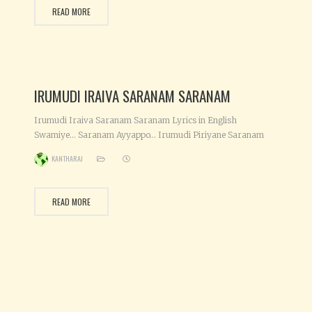
Poi Paaru Pasiyila Kaettathu Ellam Tharuvaaru Eppadi
ோடு
READ MORE
Therivaaru Manasula Ennina Maathiri Varuvaaru (Kaattula
Samikku Veedu)
IRUMUDI IRAIVA SARANAM SARANAM
Irumudi Iraiva Saranam Saranam Lyrics in English
Swamiye… Saranam Ayyappo… Irumudi Piriyane Saranam
Ayyappo Sarana Gosha Piriyane Saranam Ayyappo Swamiye
KANTHARAJ
…. Ayyappo… Swamiye …. Ayyappo.. Swamiye …. Ayyappo
Swamiye …. Ayyappo..swamiye …. Ayyappo Irumudi Iraiva
Saranam Saranam Thiruvadi Vendum Saranam Saranam
READ MORE
Irumudi Iraiva Saranam Saranam Thiruvadi Vendum
Saranam Saranam Padi