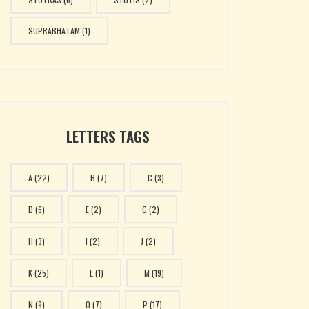
SUPRABHATAM
(1)
LETTERS TAGS
A
(22)
B
(7)
C
(3)
D
(6)
E
(2)
G
(2)
H
(3)
I
(2)
J
(2)
K
(25)
L
(1)
M
(19)
N
(9)
O
(7)
P
(17)