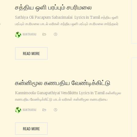
சத்திய ஒளி பரப்பும் சபரிமலை
Sathiya Oli Parapum Sabarimalai Lyrics in Tamil சத்திய ஒளி
்
பரப்பும் சபரிமலை பாடல் வரிகள் சத்திய ஒளி பரப்பும் சபரிமலை சார்ந்தவர்
துயர்துடைக்கும் காந்த மலை (x2) அற்புதம் பல நிகழ்த்தும் ஐயன் மலை
KANTHARAJ
அற்புதம் பல நிகழ்த்தும் ஐயன் மலை அன்புக்கு இடம் கொடுக்கும் அழகு
ம்
மலை அன்புக்கு இடம் கொடுக்கும் அழகு மலை சுவாமியே சரணம் ஐயப்பா
்ளி
சரணம் சரணம் ஐயப்பா சொல்லுங்கள் ஐயப்பன்
READ MORE
ன்
கன்னிமூல‌ கணபதிய வேண்டிக்கிட்டு
Kannimoola Ganapathiyai Vendikittu Lyrics in Tamil கன்னிமூல‌
கணபதிய வேண்டிக்கிட்டு பாடல் வரிகள் கன்னிமூல‌ கணபதியை
வேண்டிக்கிட்டு நாங்க‌ கார்த்திகை முதல் தேதி மாலையிட்டோம் அய்யப்பா
KANTHARAJ
அய்யப்பா என்றே சொல்லி நாங்க‌ ஆறு வாரம் தானே நோன்பு இருந்தோம்
m
குருசாமி துணைக்கொண்டு அவர் பாதம் நம்பிக்கிட்டு இருமுடியை
Aru
சுமந்துக்கிட்டு வந்தோமய்யா ( x2 ) ஆறுபடை வீடுசென்று கந்தனையே
READ MORE
a
வேண்டிக்கிட்டு யாத்திரையாக‌ வந்தோமைய்யா குருவாயூர் கோவில் முதல்