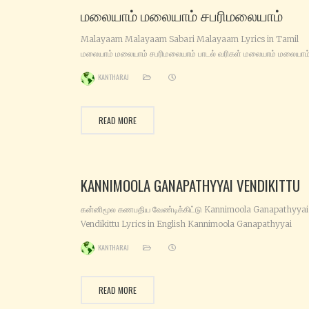
மலையாம் மலையாம் சபரிமலையாம்
Malayaam Malayaam Sabari Malayaam Lyrics in Tamil
மலையாம் மலையாம் சபரிமலையாம் பாடல் வரிகள் மலையாம் மலையாம
சபரிமலையாம் மலையின் மேல் ஒரு சாமியாம் அந்தச் சாமி வாழும்
KANTHARAJ
சபரிமலைக்குச் சரணம் சொல்லிப் போவோமாம் (மலையாம்) உடுக்கை
கெண்டை கொட்டிக்கிட்டு ஐயப்ப‌ சரணம் பாடிக் கொண்டு காடும் மேடு
நடந்து செல்லும் ஐயப்பன்மார்கள் கோடி உண்டு எரிமேலிப் பேட்டைத்துள
READ MORE
அழுதை வழியே நடந்து சென்றால் கரிமலையின்மேல் நடத்திச் செல்வா
KANNIMOOLA GANAPATHYYAI VENDIKITTU
கன்னிமூல‌ கணபதிய வேண்டிக்கிட்டு Kannimoola Ganapathyyai
Vendikittu Lyrics in English Kannimoola Ganapathyyai
Vendikittu-naanga Karthigai Muthal Thethi Malai Ittom
KANTHARAJ
Iyyappa-iyyappa Endre Solli- Nanga Aaru Vaaram Thane
Nombu Irunthom Gurusamy Thunaikkondu Avar Paatha
Nambigitu Irumudiyai Sumanthukittu Vanthomaiyya (x2) 
READ MORE
Padai Veedu Sendru Kanthanaiye Vendikittu Yaathiraiyaag