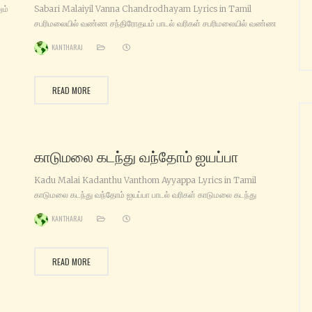
ும்
Sabari Malaiyil Vanna Chandrodhayam Lyrics in Tamil
சபரிமலையில் வண்ண சந்திரோதயம் பாடல் வரிகள் சபரிமலையில் வண்ண
சந்திரோதயம் தர்ம சாஸ்தாவின் சந்நிதியில் அபிஷேகம் கோடிக்கண்
KANTHARAJ
ய்
தேடிவரும் ஐயப்பனை…நாமும் கும்பிட்டுப் பாடுகின்றோம் என்னப்பனை
 நீ
(சபரிமலையில் வண்ண) பாலெனச் சொல்லுவதும் உடலாகும் – அதில்
தயிரெனக் கண்டதெங்கள் மனமாகும் வெண்ணெய் திரண்டதுந்தன்
READ MORE
அருளாகும்…. இந்த நெய் அபிஷேகம் எங்கள் அன்பாகும் ஏழுகடல்
உனதாட்சியிலே வரும் ஐயப்பா…இந்த ஏழுலகம் உந்தன் காட்சியிலே
காடுமலை கடந்து வந்தோம் ஐயப்பா
Kadu Malai Kadanthu Vanthom Ayyappa Lyrics in Tamil
காடுமலை கடந்து வந்தோம் ஐயப்பா பாடல் வரிகள் காடுமலை கடந்து
m
வந்தோம் ஐயப்பா காண‌ நாங்கள் ஓடி வந்தோம் ஐயப்பா மாய‌ (ஐயப்பா)
KANTHARAJ
வீடுதனை மறந்து வந்தோம் ஐயப்பா சபரி வீடுதனைத் தேடி வந்தோம்
u
ஐயப்பா (ஐயப்பா) நெய்யபிஷேகம் பாலபிஷேகம் தேனபிஷேகம் சாமிக்கே
சந்தனம் பன்னீர் அபிஷேகம் எங்கள் ஐயப்ப‌ சாமிக்கே ஏட்டினிலே எழுத‌
READ MORE
வைத்தாய் ஐயப்பா எங்கள் பாட்டினிலே