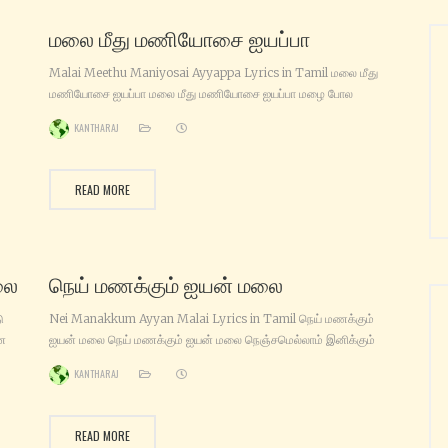
மலை மீது மணியோசை ஐயப்பா
Malai Meethu Maniyosai Ayyappa Lyrics in Tamil மலை மீது
மணியோசை ஐயப்பா மலை மீது மணியோசை ஐயப்பா மழை போல‌
ு
ஜனவெள்ளம் ஐயப்பா அலை தானோ தலை தானோ ஐயப்பா அடியார்க்கு
KANTHARAJ
அருள் கோடி செய்யப்பா தொடங்கிடும் பேட்டையில் புது எண்ணமே
்யா
தொடர்கின்ற‌ மனமெங்கும் உன் வன்ணமே திருப்பேரூர் தோடென்னும்
ட்டு
ஆற்றிலே – கால் நடைபோட்டுப் பொரி போடும் கூட்டமே அழுதையில் நீராடி
READ MORE
்தன்
செல்கின்றவ‌ர் அழுதேற்றம் மலைமீது
லை
நெய் மணக்கும் ஐயன் மலை
ு
Nei Manakkum Ayyan Malai Lyrics in Tamil நெய் மணக்கும்
ன‌
ஐயன் மலை நெய் மணக்கும் ஐயன் மலை நெஞ்சமெல்லாம் இனிக்கும்
மலை மேன்மைதரும் தெய்வமலை மணிகண்டன் வாழும் மலை
KANTHARAJ
மேன்மைதரும் தெய்வமலை மணிகண்டன் வாழும் மலை சபரிமலை
அபயமலை சபரிமலை அது அபயமலை சபரிமலை அபயமலை சபரிமலை
அது அபயமலை சபரிமலை அது அபயமலை வேண்டியதைக் கொடுக்கும்
READ MORE
மலை வேந்தனது சாந்த மலை ஆண்டவனும் ஜோதியாக காட்சி