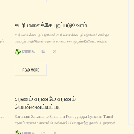
சபரி மலைக்கே புறப்படுவோம்
சபரி மலைக்கே புறப்படுவோம் சபரி மலைக்கே புறப்படுவோம் சாஸ்தா
ில்
புகழைப் பாடிடுவோம் சரணம் சரணம் என முழங்கிடுவோம் சத்திய
ம்
ஜோதியை வணங்கிடுவோம் (சபரி மலைக்கே புறப்படுவோம்) ஆசை
KANTHARAJ
னே
மயக்கம் அல்லல் கொடுக்கும் அய்யனின் நாமம் ஞானம் வளர்க்கும்
தன்னை மறக்கும் தியானம் சிறக்கும் தயவு பிறக்கும் உயர்வு நிறைக்கும்.
ா
(சபரி மலைக்கே புறப்படுவோம்) புலிப்பால் கொணர்ந்த வீரன் அவன் பூதலம்
READ MORE
புகழும் பாலன் அவன் வலிமைகள் வழங்கும் வரதன் அவன்
சரணம் சரணமே சரணம்
பொன்னைய்யப்பா
ics
Saranam Saraname Saranam Ponayyappa Lyrics in Tamil
சரணம் சரணமே சரணம் பொன்னைய்யப்பா ஆனந்த‌ தாண்டவ‌ நாராஜன்
ஆனந்த‌ முகில் வண்ணன் நாராயணன் ஆவலுடன் ஈன்றெடுத்த‌ அழகு
KANTHARAJ