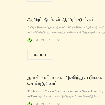
ஆயிரம் தீபங்கள் ஆயிரம் தீபங்கள்
ஆயிரம் தீபங்கள் ஆயிரம் தீபங்கள் ஆயிரம் தீபங்கள் ஆயிரம் தீபங்கள்
கண்ணில் தெரியுது பம்பையாற்றில் மணிகண்டன் பிறந்தது பம்பையாற்ற
(ஆயிரம் தீபங்கள்) சரணம் சரணம் ஐயப்பா சரணாகரனே ஐயப்பா சரண
KANTHARAJ
சரணம் சரணாகரனே ஸ்ரீ மணிகண்டா (சரணம் சரணம்) எரிமேலிதா
சென்றிடுவோம் பேட்டைதானே துள்ளிடுவோம் பேட்டைதுள்ளி வாபரை
வணங்கி வனத்தின் நடுவே சென்றிடுவோம் (ஆயிரம் தீபங்கள்) அழுத
READ MORE
நதியை அடைந்திடுவோம் அளவில்லா இன்பம் கொண்டிடுவோம்
அழுதையில் மூழ்கி கல்லினை எடுத்து
துளசிமணி மாலை அணிந்து சபரிமலை
சென்றிடுவோம்
Thulasimani Maalai Aninthu Sabarimalai Sentriduvom Lyr
in Tamil துளசிமணி மாலை அணிந்து சபரிமலை சென்றிடுவோம்
துளசிமணி மாலை அணிந்து சபரிமலை சென்றிடுவோம் தூயவனாம்
KANTHARAJ