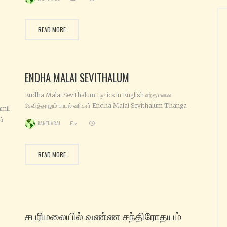
ன்
மைந்தன் தேவர்கள் மகிழும் வண்ணம் தேன்மலை சபரியிலே கோயில்
ாவே
கொண்டவன் சுவாமியே சரணம் ஐயப்பா சுவாமியே சரணம் ஐயப்பா என்ற‌
திவ்ய‌ நாமத்தைச் சொன்னவர்க்கே தர்ம‌ சாஸ்தாவின் அருள் உண்டு
READ MORE
திண்ணமாக‌ எண்ணமெல்லாம் ஐயன் மேல் வைத்து அந்தக் கண்ணன்
ENDHA MALAI SEVITHALUM
Endha Malai Sevithalum Lyrics in English எந்த மலை
சேவித்தாலும் பாடல் வரிகள் Endha Malai Sevithalum Thanga
amil
Malai Vaibogam Engayum Naan Kanda Dhilaiey- Ayyappa
ள்
KANTHARAJ
Engayum Naan Kanda Dhilaiey Endha Malai Sevithalum
Sabarimalai Vaibogam Engayum Naan Kanda Dhilaiey-
க்கு
ayyappa Engayum Naan Kanda Dhilaiey. Kodi Suriyan
ள்
READ MORE
Udhikkum Malai Komalaangan Vaazhum Malai Kodi
Janangal Varugum Malai Kulathur
சபரிமலையில் வண்ண சந்திரோதயம்