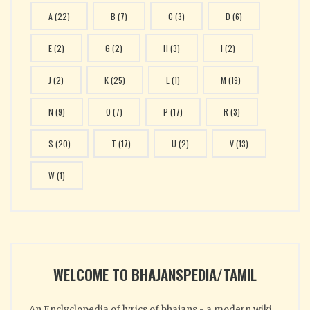
A
(22)
B
(7)
C
(3)
D
(6)
E
(2)
G
(2)
H
(3)
I
(2)
J
(2)
K
(25)
L
(1)
M
(19)
N
(9)
O
(7)
P
(17)
R
(3)
S
(20)
T
(17)
U
(2)
V
(13)
W
(1)
WELCOME TO BHAJANSPEDIA/TAMIL
An Enclyclopedia of lyrics of bhajans - a modern wiki