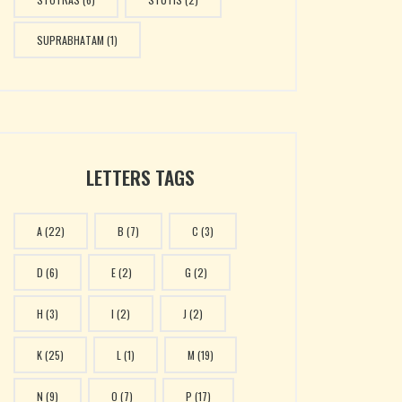
SUPRABHATAM
(1)
LETTERS TAGS
A
(22)
B
(7)
C
(3)
D
(6)
E
(2)
G
(2)
H
(3)
I
(2)
J
(2)
K
(25)
L
(1)
M
(19)
N
(9)
O
(7)
P
(17)