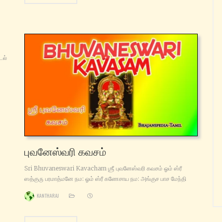
டல்
யே
புவனேஸ்வரி கவசம்
Sri Bhuvaneswari Kavacham ஶ்ரீ புவனேஸ்வரி கவசம் ஓம் ஸ்ரீ
ஸத்குரு பரமாத்மனே நம: ஓம் ஸ்ரீ கணேசாய நம: அங்குச பாச மேந்தி
அபயமே வரதம் தாங்கும் பங்கயக் கரத்தள் பீதாம்பரமணி யிடையள்
KANTHARAJ
பொற்பூண் பைங்கள நிரம்பப் பூண்டாள் பதினாறு கலையெழுத்துள்
பொங்கிய ஓரெழுத்தாள் புவனேசி பாதம் போற்றி. 1 கணபதியே சரணம்
கணநாதா ரக்ஷிப்பாய் கந்தனுக்கு மூத்தோனே கவசத்தைத் தந்திடுவாய்