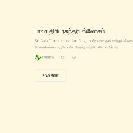
பாலா திரிபுரசுந்தரி ஸ்லோகம்
Sri Bala Thripurasundari Slogam ஸ்ரீ பாலா திரிபுரசுந்தரி ஸ்லோ
வேலாதிலங்க்ய கருணே விபு தேந்த்ர வந்த்யே லீலா விநிர்மித
சராசரஹ்ருந்நிவாஸே மாலா கிரீட மணி குண்டல மண்டி தாங்கே
KANTHARAJ
பாலாம்பிகே மயிவிதேஹி க்ருபா கடாக்ஷம் கஞ்ஜாஸனாதிமணி மஞ்ஜு க
கோடி ப்ரத்யும்த ரத்ன ருசி ரஞ்சிதபாத பத்மே மஞ்ஜீர மஞ்சுல விநிர்ஜித
ஹம்ஸ நாதே பாலாம்பிகே மயிவிதேஹி க்ருபா கடாக்ஷம் ப்ராளேய பானு
READ MORE
கவிகா கலிதாதிரம்யே பாதாக்ரஜ வளி