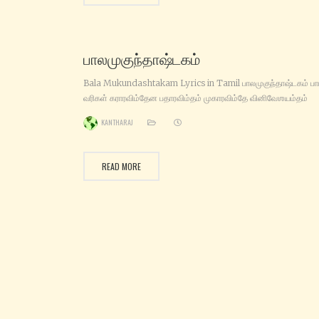
உடுக்கை ஏந்தியவனே போற்றிஓம்
பாலமுகுந்தாஷ்டகம்
Bala Mukundashtakam Lyrics in Tamil பாலமுகுந்தாஷ்டகம் பா
வரிகள் கராரவிம்தேன பதாரவிம்தம் முகாரவிம்தே வினிவேஶயம்தம்
வடஸ்ய பத்ரஸ்ய புடே ஶயானம் பாலம் முகும்தம் மனஸா ஸ்மராமி
KANTHARAJ
ஸம்ஹ்றுத்ய லோகான்வடபத்ரமத்யே ஶயானமாத்யம்தவிஹீனரூபம்
ஸர்வேஶ்வரம் ஸர்வஹிதாவதாரம் பாலம் முகும்தம் மனஸா ஸ்மராமி
இம்தீவரஶ்யாமலகோமலாம்கம் இம்த்ராதிதேவார்சிதபாதபத்மம்
READ MORE
ஸம்தானகல்பத்ருமமாஶ்ரிதானாம் பாலம் முகும்தம் மனஸா ஸ்மராமி
லம்பாலகம் லம்பிதஹாரயஷ்டிம் ஶ்றும்காரலீலாம்கிததம்தபம்க்திம்
பிம்பாதரம் சாருவிஶாலனேத்ரம் பாலம் முகும்தம் மனஸா ஸ்மராமி ஶிக்
னிதாயாத்யபயோததீனி பஹிர்கதாயாம் வ்ரஜனாயிகாயாம புக்த்வா