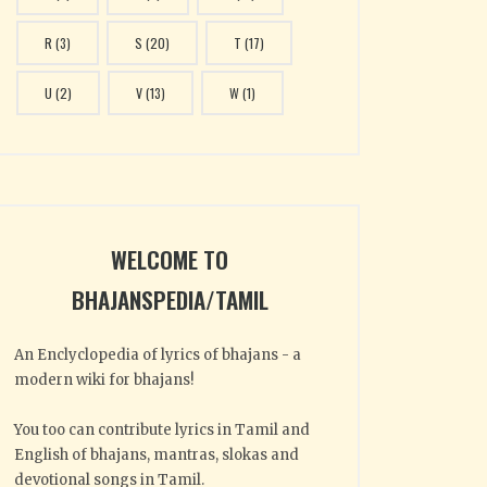
R
(3)
S
(20)
T
(17)
U
(2)
V
(13)
W
(1)
WELCOME TO
BHAJANSPEDIA/TAMIL
An Enclyclopedia of lyrics of bhajans - a
modern wiki for bhajans!
You too can contribute lyrics in Tamil and
English of bhajans, mantras, slokas and
devotional songs in Tamil.