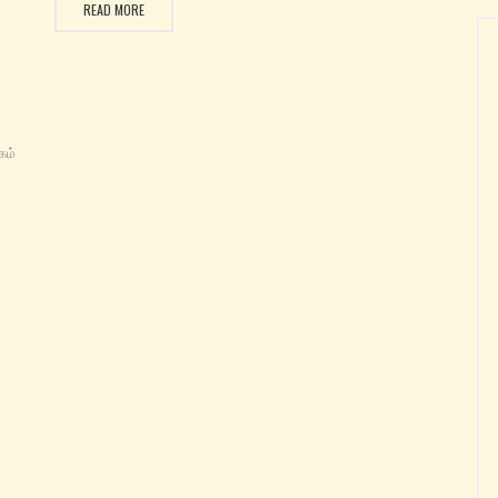
READ MORE
மாதாவின் கவசத்தை மங்களம் பெருகிடவே மங்கள
கம்
ிரீட