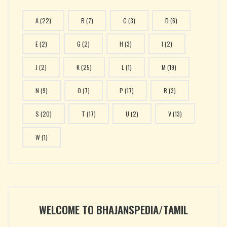
A
(22)
B
(7)
C
(3)
D
(6)
E
(2)
G
(2)
H
(3)
I
(2)
J
(2)
K
(25)
L
(1)
M
(19)
N
(9)
O
(7)
P
(17)
R
(3)
S
(20)
T
(17)
U
(2)
V
(13)
W
(1)
WELCOME TO BHAJANSPEDIA/TAMIL