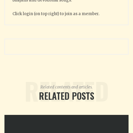
bhajans and devotional songs.
Click login (on top right) to join as a member.
RELATED
Related contents and articles.
RELATED POSTS