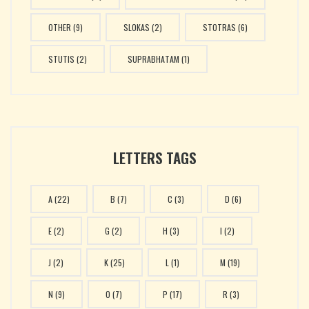
OTHER
(9)
SLOKAS
(2)
STOTRAS
(6)
STUTIS
(2)
SUPRABHATAM
(1)
LETTERS TAGS
A
(22)
B
(7)
C
(3)
D
(6)
E
(2)
G
(2)
H
(3)
I
(2)
J
(2)
K
(25)
L
(1)
M
(19)
N
(9)
O
(7)
P
(17)
R
(3)