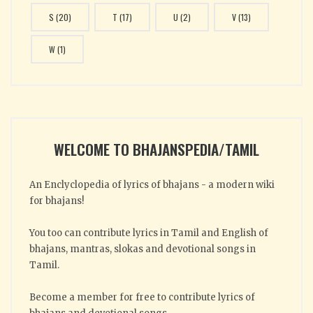
S
(20)
T
(17)
U
(2)
V
(13)
W
(1)
WELCOME TO BHAJANSPEDIA/TAMIL
An Enclyclopedia of lyrics of bhajans - a modern wiki
for bhajans!
You too can contribute lyrics in Tamil and English of
bhajans, mantras, slokas and devotional songs in
Tamil.
Become a member for free to contribute lyrics of