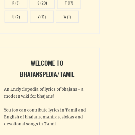
R
(3)
S
(20)
T
(17)
U
(2)
V
(13)
W
(1)
WELCOME TO
BHAJANSPEDIA/TAMIL
An Enclyclopedia of lyrics of bhajans - a
modern wiki for bhajans!
You too can contribute lyrics in Tamil and
English of bhajans, mantras, slokas and
devotional songs in Tamil.