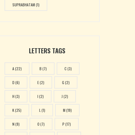
SUPRABHATAM
(1)
LETTERS TAGS
A
(22)
B
(7)
C
(3)
D
(6)
E
(2)
G
(2)
H
(3)
I
(2)
J
(2)
K
(25)
L
(1)
M
(19)
N
(9)
O
(7)
P
(17)