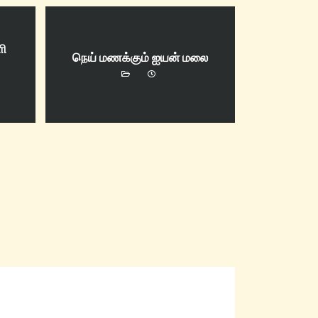
ளி
நெய் மணக்கும் ஐயன் மலை