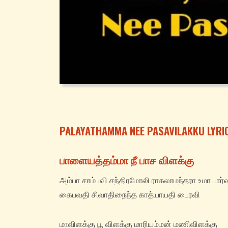
PALAYATHAMMA NEE PASAVILAKKU LYRIC
பாளையத்தம்மா நீ பாச விளக்கு
அம்பா சாம்பவி சந்திரமோலி ராகலாமந்தரா உமா பார்
கைபவதி சிவாதிநைந்த காத்யாயதி பைரவி
மாவிளக்கு பூ விளக்கு மாரியம்மன் மணிவிளக்கு