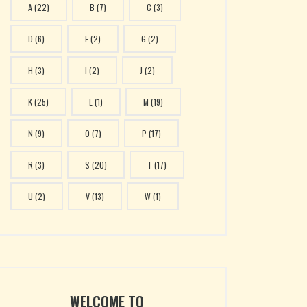
A
(22)
B
(7)
C
(3)
D
(6)
E
(2)
G
(2)
H
(3)
I
(2)
J
(2)
K
(25)
L
(1)
M
(19)
N
(9)
O
(7)
P
(17)
R
(3)
S
(20)
T
(17)
U
(2)
V
(13)
W
(1)
WELCOME TO