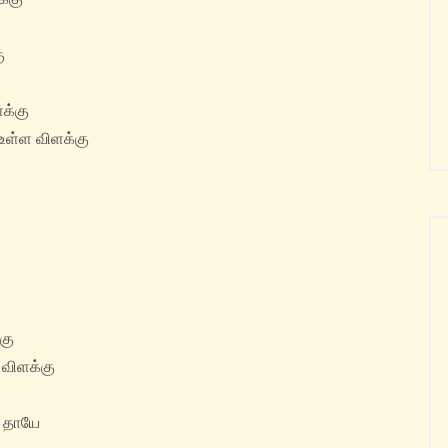
ு
க்கு
 உள்ள விளக்கு
கு
 விளக்கு
 தாயே