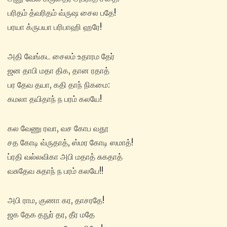
பரிதம் த்வரிதம் வ்ருஷ சைல பதே!
பரயா க்ருபயா பரிபாஹி ஹரே!
அதி வேங்கட சைலம் உதாரம தேர்
ஜன தாபி மதா திக, தான ரதாத்
பர தேவ தயா, கதி தாந் நிகமை:
கமலா தயிதாந் ந பரம் கலயே!
கல வேணு ரவா, வச கோப வதூ
சத கோடி வ்ருதாத், ஸ்மர கோடி ஸமாத்!
ப்ரதி வல்லவிகா அபி மதாத் சுகதாத்
வசுதேவ சுதாந் ந பரம் கலயே!!
அபி ராம, குணா கர, தாசரதே!
ஜக தேக தநுர் தர, தீர மதே