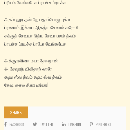
ப்ரியம் வேங்கடேச ப்ரயச்ச ப்ரயச்ச
அகம் தூர தஸ் தே பதாம்போஜ யுக்ம
ப்ரணாம் இச்சய ஆகத்ய சேவாம் கரோமி
சக்ருத் சேவயா நித்ய சேவா பலம் த்வம்
ப்ரயச்ச ப்ரயச்ச ப்ரபோ வேங்கடேச
அக்ஞானினா மயா தோஷான்
அ சேஷாந் விகிதாந் ஹரே
க்ஷம ஸ்வ த்வம் க்ஷம ஸ்வ த்வம்
சேஷ சைல சிகா மணே!
SHARE:
FACEBOOK
TWITTER
LINKEDIN
PINTEREST