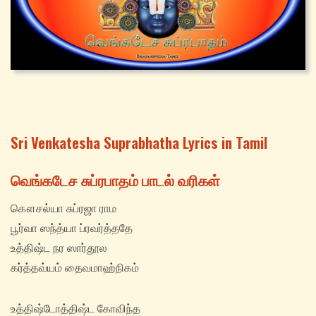
Sri Venkatesha Suprabhatha Lyrics in Tamil
வெங்கடேச சுப்ரபாதம் பாடல் வரிகள்
கௌசல்யா சுப்ரஜா ராம
பூர்வா ஸந்த்யா ப்ரவர்த்ததே
உத்திஷ்ட நர ஸார்தூல
கர்த்தவ்யம் தைவமாஹ்நிகம்
உத்திஷ்டோத்திஷ்ட கோவிந்த