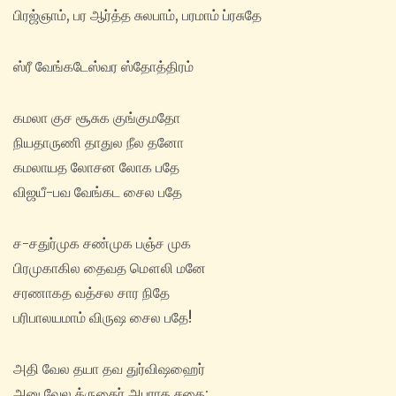
பிரஜ்ஞாம், பர ஆர்த்த சுலபாம், பரமாம் ப்ரசுதே
ஸ்ரீ வேங்கடேஸ்வர ஸ்தோத்திரம்
கமலா குச சூசுக குங்குமதோ
நியதாருணி தாதுல நீல தனோ
கமலாயத லோசன லோக பதே
விஜயீ-பவ வேங்கட சைல பதே
ச-சதுர்முக சண்முக பஞ்ச முக
பிரமுகாகில தைவத மௌலி மனே
சரணாகத வத்சல சார நிதே
பரிபாலயமாம் விருஷ சைல பதே!
அதி வேல தயா தவ துர்விஷஹைர்
அனு வேல க்ருதைர் அபராத சதை: