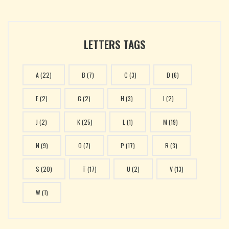
LETTERS TAGS
A
(22)
B
(7)
C
(3)
D
(6)
E
(2)
G
(2)
H
(3)
I
(2)
J
(2)
K
(25)
L
(1)
M
(19)
N
(9)
O
(7)
P
(17)
R
(3)
S
(20)
T
(17)
U
(2)
V
(13)
W
(1)