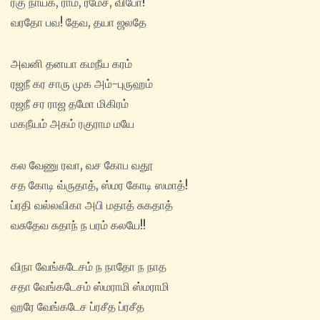
ரகு நாயக, ராம, ரமேச, விபோ!
வரதோ பவ! தேவ, தயா ஜலதே
அவனி தனயா கமநீய கரம்
ரஜநீ கர சாரு முக அம்-புருஹம்
ரஜநீ சர ராஜ தமோ மிகிரம்
மகநீயம் அகம் ரகுராம மயே
கல வேணு ரவா, வச கோப வதூ
சத கோடி வ்ருதாத், ஸ்மர கோடி ஸமாத்!
ப்ரதி வல்லவிகா அபி மதாத் சுகதாத்
வசுதேவ சுதாந் ந பரம் கலயே!!
விநா வேங்கடேசம் ந நாதோ ந நாத
சதா வேங்கடேசம் ஸ்மராமி ஸ்மராமி
ஹரே வேங்கடேச ப்ரசீத ப்ரசீத