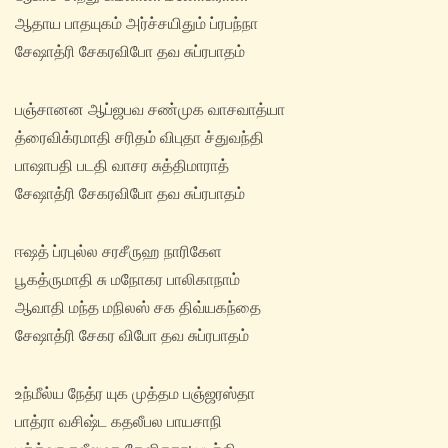
ஆதாய பாதயுகம் அர்ச்சயிதும் ப்ரபந்நா
சேஷாத்ரி சேகரவிபோ தவ சுப்ரபாதம்
பஞ்சானன ஆப்ஜபவ சண்முக வாசவாத்யா
த்ரைவிக்ரமாதி சரிதம் விபுதா ச்துவந்தி
பாஷாபதி படதி வாசர சுத்திமாராத்
சேஷாத்ரி சேகரவிபோ தவ சுப்ரபாதம்
ஈஷத் ப்ரபுல்ல சரசீருஹ நாரிகேள
பூகத்ருமாதி சு மநோகர பாலிகாநாம்
ஆவாதி மந்த மநிலஸ் சக திவ்யகந்தை
சேஷாத்ரி சேகர விபோ தவ சுப்ரபாதம்
உந்மீல்ய நேத்ர யுக முத்தம பஞ்ஜரஸ்தா
பாத்ரா வசிஷ்ட கதலீபல பாயசாநி