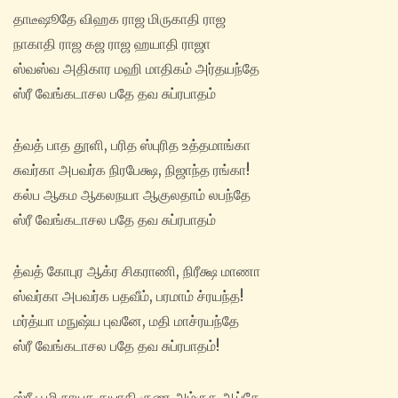
தாடீஷூதே விஹக ராஜ மிருகாதி ராஜ
நாகாதி ராஜ கஜ ராஜ ஹயாதி ராஜா
ஸ்வஸ்வ அதிகார மஹி மாதிகம் அர்தயந்தே
ஸ்ரீ வேங்கடாசல பதே தவ சுப்ரபாதம்
த்வத் பாத தூளி, பரித ஸ்புரித உத்தமாங்கா
சுவர்கா அபவர்க நிரபேக்ஷ, நிஜாந்த ரங்கா!
கல்ப ஆகம ஆகலநயா ஆகுலதாம் லபந்தே
ஸ்ரீ வேங்கடாசல பதே தவ சுப்ரபாதம்
த்வத் கோபுர ஆக்ர சிகராணி, நிரீக்ஷ மாணா
ஸ்வர்கா அபவர்க பதவீம், பரமாம் ச்ரயந்த!
மர்த்யா மநுஷ்ய புவனே, மதி மாச்ரயந்தே
ஸ்ரீ வேங்கடாசல பதே தவ சுப்ரபாதம்!
ஸ்ரீ பூமி நாயக தயாதி குண அம்ருத ஆப்தே