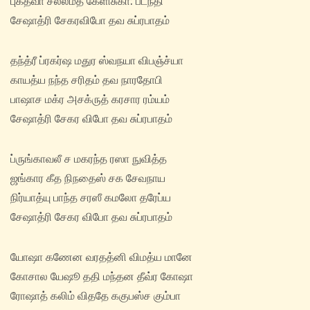
புக்த்வா சலீலமத கேளிசுகா: படந்தி
சேஷாத்ரி சேகரவிபோ தவ சுப்ரபாதம்
தந்த்ரீ ப்ரகர்ஷ மதுர ஸ்வநயா விபஞ்ச்யா
காயத்ய நந்த சரிதம் தவ நாரதோபி
பாஷாச மக்ர அசக்ருத் கரசார ரம்யம்
சேஷாத்ரி சேகர விபோ தவ சுப்ரபாதம்
ப்ருங்காவலீ ச மகரந்த ரஸா நுவித்த
ஜங்கார கீத நிநதைஸ் சக சேவநாய
நிர்யாத்யு பாந்த சரஸீ கமலோ தரேப்ய
சேஷாத்ரி சேகர விபோ தவ சுப்ரபாதம்
யோஷா கணேன வரதத்னி விமத்ய மானே
கோசால யேஷூ ததி மந்தன தீவ்ர கோஷா
ரோஷாத் கலிம் விததே ககுபஸ்ச கும்பா