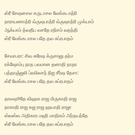
ஸ்ரீ சேஷசைல கருடாசல வேங்கடாத்ரி
நாராயணாத்ரி வ்ருஷபாத்ரி வ்ருஷாத்ரி முக்யாம்
ஆக்யாம் த்வதீய வசதே ரநிசம் வதந்தி
ஸ்ரீ வேங்கடாசல பதே தவ சுப்ரபாதம்
சேவாபரா: சிவ சுரேஷ க்ருசானு தர்ம
ரக்ஷோம்பு நாத பவமான தனாதி நாதா
பத்தாஞ்ஜலி ப்ரவிலசந் நிஐ சீர்ஷ தேசா:
ஸ்ரீ வேங்கடாசல பதே தவ சுப்ரபாதம்
தாடீஷூதே விஹக ராஜ மிருகாதி ராஜ
நாகாதி ராஜ கஜ ராஜ ஹயாதி ராஜா
ஸ்வஸ்வ அதிகார மஹி மாதிகம் அர்தயந்தே
ஸ்ரீ வேங்கடாசல பதே தவ சுப்ரபாதம்