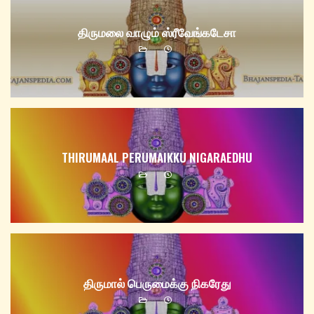
திருமலை வாழும் ஸ்ரீவேங்கடேசா
THIRUMAAL PERUMAIKKU NIGARAEDHU
திருமால் பெருமைக்கு நிகரேது