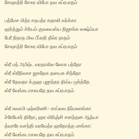
சேஷாத்ரி சேகர விபோ தவ சுப்ரபாதம்
பத்மேச மித்ர சதபத்ர கதாலி வர்க்கா
ஹர்த்தும் ச்ரியம் குவலயஸ்ய நிஜாங்க லக்ஷ்ம்யா
பேரீ நிநாத மிவ பீப்ரதி தீவ்ர நாதம்
சேஷாத்ரி சேகர விபோ தவ சுப்ரபாதம்
ஸ்ரீ மந் அபீஷ்ட வரதாகில லோக பந்தோ
ஸ்ரீ ஸ்ரீநிவாச ஜகதேக தயைக சிந்தோ
ஸ்ரீ தேவதா க்ருஹ புஜாந்தர திவ்ய மூர்த்தே
ஸ்ரீ வேங்கடாசலபதே தவ சுப்ரபாதம்
ஸ்ரீ சுவாமி புஷ்கரிணி- காப்லவ நிர்மலாங்கா
ச்ரேயோர் திநோ, ஹர விரிஞ்சி சனந்தன ஆத்யா
த்வாரே வசந்தி வரவேத்ர ஹதோத்த மாங்கா:
ஸ்ரீ வேங்கடாசலபதே தவ சுப்ரபாதம்