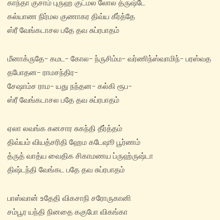
காந்தா குசாம் புருஹ குட்மல லோல த்ருஷ்டே
கல்யாண நிர்மல குணாகர திவ்ய கீர்த்தே
ஸ்ரீ வேங்கடாசல பதே தவ சுப்ரபாதம்
மீனாக்ருதே- கமட- கோல- ந்ருசிம்ம- வர்ணிந்ஸ்வாமிந்- பரஸ்வத
தபோதன- ராமசந்திர-
சேஷாம்ச ராம- யது நந்தன- கல்கி ரூப-
ஸ்ரீ வேங்கடாசல பதே தவ சுப்ரபாதம்
ஏலா லவங்க கனசார சுகந்தி தீர்த்தம்
திவ்யம் வியத்சரிதி ஹேம கடேஷூ பூர்ணம்
த்ருத் வாத்ய வைதிக சிகாமணய ப்ருஹ்ருஷ்டா
திஷ்டந்தி வேங்கட பதே தவ சுப்ரபாதம்
பாஸ்வான் உதேதி விகசாநி சரோருகானி
சம்பூர யந்தி நினதை ககுபோ விகங்கா