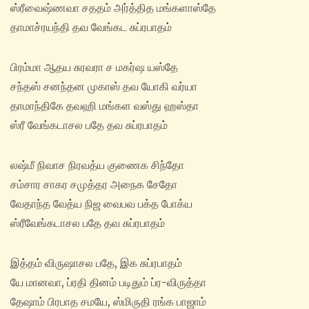
ஸ்ரீவைஷ்ணவா சததம் அர்த்தித மங்களாஸ்தே
தாமாச்ரயந்தி தவ வேங்கட சுப்ரபாதம்
பிரம்மா ஆதய சுரவரா ச மகர்ஷ யஸ்தே
சந்தஸ் சனந்தன முகாஸ் தவ யோகி வர்யா
தாமாந்திகே தவஹி மங்கள வஸ்து ஹஸ்தா
ஸ்ரீ வேங்கடாசல பதே தவ சுப்ரபாதம்
லஷ்மீ நிவாச நிரவத்ய குணைக சிந்தோ
சம்சார சாகர சமுத்தர அநைக சேதோ
வேதாந்த வேத்ய நிஜ வைபவ பக்த போக்ய
ஸ்ரீவேங்கடாசல பதே தவ சுப்ரபாதம்
இத்தம் விருஷாசல பதே, இக சுப்ரபாதம்
யே மானவா, ப்ரதி தினம் படிதும் ப்ர-விருத்தா
தேஷாம் பிரபாத சமயே, ஸ்மிருதி ரங்க பாஜாம்