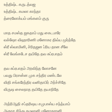
உத்திஷ்ட கருடத்வஜ
உத்திஷ்ட கமலா காந்தா
த்ரைலோக்யம் மங்களம் குரு
மாத சமஸ்த ஜகதாம் மது கைடபாரே
வக்ஷோ விஹாரிணி மனோகர திவ்ய மூர்த்தே
ஸ்ரீ ஸ்வாமினி, ச்ரிதஜன ப்ரிய தான சீலே
ஸ்ரீ வேங்கடேச தயிதே தவ சுப்ரபாதம்
தவ சுப்ரபாதம் அரவிந்த லோசனே
பவது பிரசன்ன முக சந்திர மண்டலே
விதி சங்கரேந்திர வனிதாபிர் அர்ச்சிதே
விருஷ சைலநாத தயிதே தயாநிதே
அத்ரிஆதி சப்தரிஷய சமுபாஸ்ய சந்த்யாம்
ஆகாச சிந்து கமலானி மனோகரானி