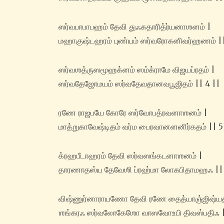
ஸர்வபாபாபஹம் தேவி துஃகதாரித்ர்யனாஶனம் |
மஹாகுஷ்டஹரம் புண்யம் ஸர்வரோகனிவர்ஹணம் ||
ஸர்வஶத்ருஸமூஹக்னம் ஸம்க்ராமே விஜயப்ரதம் |
ஸர்வதேஜோமயம் ஸர்வதேவதானவபூஜிதம் || 4 ||
ரணே ராஜபயே கோரே ஸர்வோபத்ரவனாஶனம் |
மாத்றுகாவேஷ்டிதம் வர்ம பைரவானனனிர்கதம் || 5
க்ரஹபீடாஹரம் தேவி ஸர்வஸங்கடனாஶனம் |
தாரணாதஸ்ய தேவேஶி ப்ரஹ்மா லோகபிதாமஹஃ || 
விஷ்ணுர்னாராயணோ தேவி ரணே தைத்யாஞ்ஜிஷ்யத
ஶங்கரஃ ஸர்வலோகேஶோ வாஸவோ‌உபி திவஸ்பதிஃ |