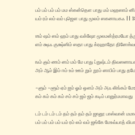
பம் பம் பம் பம் மம ஸ்கன்தௌ பாது மம் மஹஸாம் னி
யம் ரம் லம் வம் புஜௌ பாது மூலம் ஸகனாயகஃ || 1
ஶம் ஷம் ஸம் ஹம் பாது வக்ஷோ மூலமன்த்ரமயோ த்
ளம் க்ஷஃ குக்ஷ்ஸிம் ஸதா பாது க்ரஹாதோ தினேஶ்வ
ஙம் ஞம் ணம் னம் மம் மே பாது ப்றுஷ்டம் திவஸனாய
அம் ஆம் இம் ஈம் உம் ஊம் றும் றூம் னாபிம் பாது
~ளும் ~ளூம் ஏம் ஐம் ஓம் ஔம் அம் அஃ லிங்கம் மே
கம் கம் கம் கம் சம் சம் ஜம் ஜம் கடிம் பானுர்மமாவது
டம் டம் டம் டம் தம் தம் தம் தம் ஜானூ பாஸ்வான் மம
பம் பம் பம் பம் யம் ரம் லம் வம் ஜங்கே மே‌உவ்யாத் வ