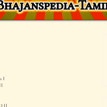
ஃ |
||
 2 ||