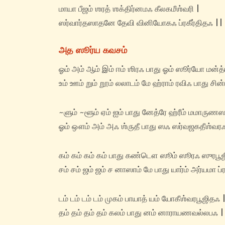
மாயா பீஜம் ஶரத் ஶக்திர்னமஃ கீலகமீஶ்வரி |
ஸர்வார்தஸாதனே தேவி வினியோகஃ ப்ரகீர்திதஃ || 
அத ஸூர்ய கவசம்
ஓம் அம் ஆம் இம் ஈம் ஶிரஃ பாது ஓம் ஸூர்யோ மன்த
உம் ஊம் றும் றூம் லலாடம் மே ஹ்ராம் ரவிஃ பாது சி
~ளும் ~ளூம் ஏம் ஐம் பாது னேத்ரே ஹ்ரீம் மமாருண
ஓம் ஔம் அம் அஃ ஶ்ருதீ பாது ஸஃ ஸர்வஜகதீஶ்வரஃ
கம் கம் கம் கம் பாது கண்டௌ ஸூம் ஸூரஃ ஸுரபூ
சம் சம் ஜம் ஜம் ச னாஸாம் மே பாது யார்ம் அர்யமா ப்ர
டம் டம் டம் டம் முகம் பாயாத் யம் யோகீஶ்வரபூஜிதஃ 
தம் தம் தம் தம் கலம் பாது னம் னாராயணவல்லபஃ |