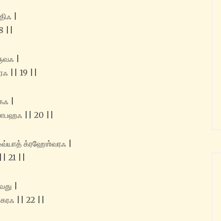
திஃ |
8 ||
ருவஃ |
ரஃ || 19 ||
கஃ |
 தமோபஹஃ || 20 ||
‌உவ்யாத் க்ரஹேஶ்வரஃ |
 || 21 ||
ாவது |
ிபாகரஃ || 22 ||