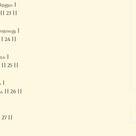
யிதனுஃ |
|| 23 ||
ஸதாவது |
|| 24 ||
ரஃ |
 || 25 ||
ஃ |
ஃ || 26 ||
 27 ||