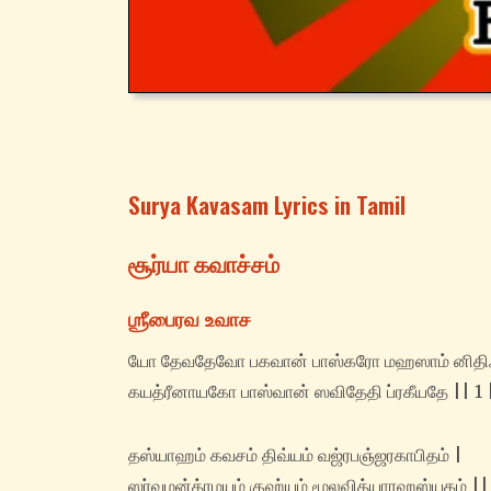
Surya Kavasam Lyrics in Tamil
சூர்யா கவாச்சம்
ஶ்ரீபைரவ உவாச
யோ தேவதேவோ பகவான் பாஸ்கரோ மஹஸாம் னிதி
கயத்ரீனாயகோ பாஸ்வான் ஸவிதேதி ப்ரகீயதே || 1 
தஸ்யாஹம் கவசம் திவ்யம் வஜ்ரபஞ்ஜரகாபிதம் |
ஸர்வமன்த்ரமயம் குஹ்யம் மூலவித்யாரஹஸ்யகம் ||