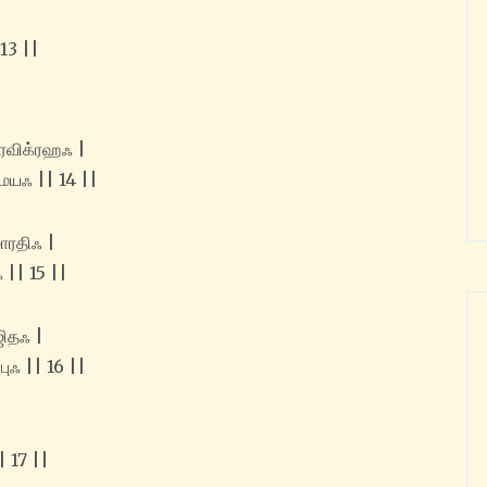
13 ||
்ரவிக்ரஹஃ |
ன்மயஃ || 14 ||
ஸாரதிஃ |
 || 15 ||
ஜிதஃ |
புஃ || 16 ||
|
| 17 ||