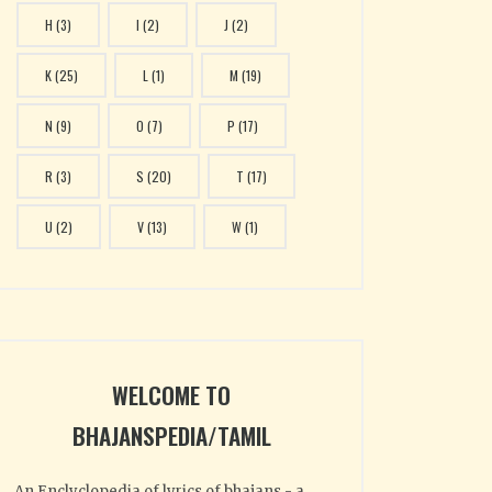
H
(3)
I
(2)
J
(2)
K
(25)
L
(1)
M
(19)
N
(9)
O
(7)
P
(17)
R
(3)
S
(20)
T
(17)
U
(2)
V
(13)
W
(1)
WELCOME TO
BHAJANSPEDIA/TAMIL
An Enclyclopedia of lyrics of bhajans - a