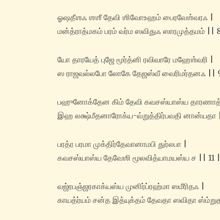
ஓஷதீஶஃ ஶஶீ தேவி ஶிவோ‌உஹம் பைரவேஶ்வரஃ |
மன்த்ராத்மகம் பரம் வர்ம ஸவிதுஃ ஸாரமுத்தமம் || 
யோ தாரயேத் புஜே மூர்த்னி ரவிவாரே மஹேஶ்வரி |
ஸ ராஜவல்லபோ லோகே தேஜஸ்வீ வைரிமர்தனஃ || 
பஹுனோக்தேன கிம் தேவி கவசஸ்யாஸ்ய தாரணாத்
இஹ லக்ஷ்மீதனாரோக்ய-வ்றுத்திர்பவதி னான்யதா |
பரத்ர பரமா முக்திர்தேவானாமபி துர்லபா |
கவசஸ்யாஸ்ய தேவேஶி மூலவித்யாமயஸ்ய ச || 11 
வஜ்ரபஞ்ஜரகாக்யஸ்ய முனிர்ப்ரஹ்மா ஸமீரிதஃ |
காயத்ர்யம் சன்த இத்யுக்தம் தேவதா ஸவிதா ஸ்ம்று