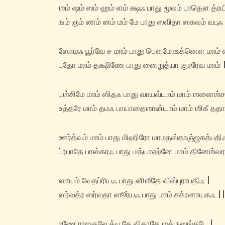
ஶம் ஷம் ஸம் ஹம் ளம் க்ஷஃ பாது மூலம் பாதௌ த்ர
ஙம் ஞம் ணம் னம் மம் மே பாது ஸவிதா ஸகலம் வபுஃ 
ஸோமஃ பூர்வே ச மாம் பாது பௌமோ‌உக்னௌ மாம் 
புதோ மாம் தக்ஷிணே பாது னைறுத்யா குரரேவ மாம் 
பஶ்சிமே மாம் ஸிதஃ பாது வாயவ்யாம் மாம் ஶனைஶ்ச
உத்தரே மாம் தமஃ பாயாதைஶான்யாம் மாம் ஶிகீ ததா
ஊர்த்வம் மாம் பாது மிஹிரோ மாமதஸ்தாஞ்ஜகத்பதி
ப்ரபாதே பாஸ்கரஃ பாது மத்யாஹ்னே மாம் தினேஶ்வர
ஸாயம் வேதப்ரியஃ பாது னிஶீதே விஸ்புராபதிஃ |
ஸர்வத்ர ஸர்வதா ஸூர்யஃ பாது மாம் சக்ரனாயகஃ ||
ரணே ராஜகுலே த்யூதே விதாதே ஶத்ருஸங்கடே |